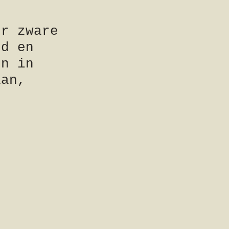
or zware
rd en
en in
aan,