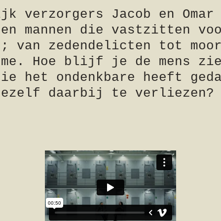
ijk verzorgers Jacob en Omar
den mannen die vastzitten vo
n; van zedendelicten tot moo
sme. Hoe blijf je de mens zi
die het ondenkbare heeft ged
jezelf daarbij te verliezen?