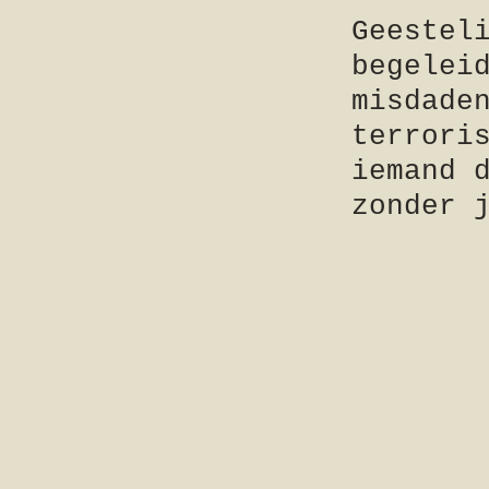
Geestel
begelei
misdade
terrori
iemand 
zonder 